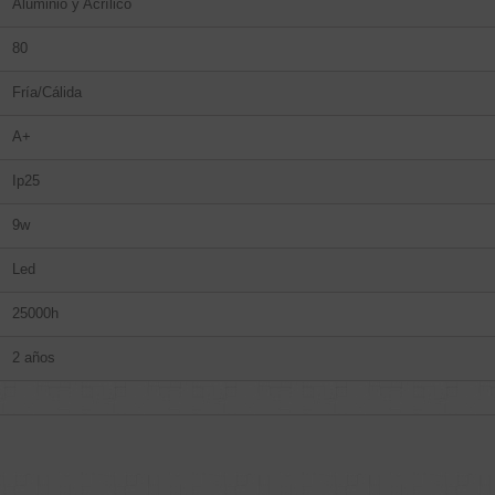
Aluminio y Acrílico
80
Fría/Cálida
A+
Ip25
9w
Led
25000h
2 años